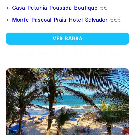
Casa Petunia Pousada Boutique
€€
Monte Pascoal Praia Hotel Salvador
€€€
VER BARRA