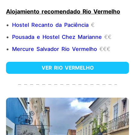
Alojamiento recomendado Rio Vermelho
Hostel Recanto da Paciência
€
Pousada e Hostel Chez Marianne
€€
Mercure Salvador Rio Vermelho
€€€
VER RIO VERMELHO