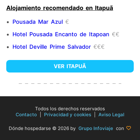
Alojamiento recomendado en Itapuã
Pousada Mar Azul
€
Hotel Pousada Encanto de Itapoan
€€
Hotel Deville Prime Salvador
€€€
VER ITAPUÃ
Todos los derechos reservados
Contacto
|
Privacidad y cookies
|
Aviso Legal
Dónde hospedarse © 2026 by
Grupo Infoviaje
con