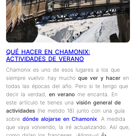
QUÉ HACER EN CHAMONIX:
ACTIVIDADES DE VERANO
Chamonix es uno de esos lugares a los que
siempre vuelvo: hay mucho
que ver y hacer
en
todas las épocas del año. Pero si te tengo que
decir la verdad,
en verano
me encanta. En
este artículo te tienes una
visión general de
actividades
(he metido 18) junto con una guía
sobre
dónde alojarse en Chamonix
. A medida
que vaya volviendo, la iré actualizando. Así que,
como dirían los franceses, ¡Allons-y! 👍