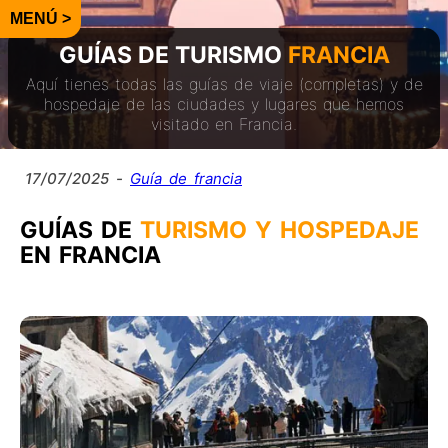
GUÍAS DE TURISMO
FRANCIA
Aquí tienes todas las guías de viaje (completas) y de
hospedaje de las ciudades y lugares que hemos
visitado en Francia.
17/07/2025
-
Guía de francia
GUÍAS DE
TURISMO Y HOSPEDAJE
EN FRANCIA